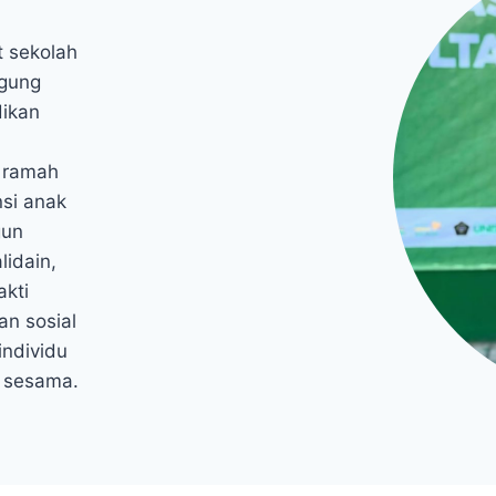
t sekolah
Agung
ikan
n ramah
si anak
gun
lidain,
akti
an sosial
individu
p sesama.