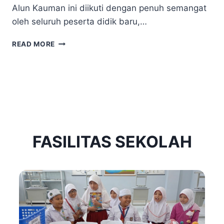
Alun Kauman ini diikuti dengan penuh semangat
oleh seluruh peserta didik baru,…
M
READ MORE
P
L
S
S
D
I
S
U
FASILITAS SEKOLAH
L
A
1
2
0
2
6
:
N