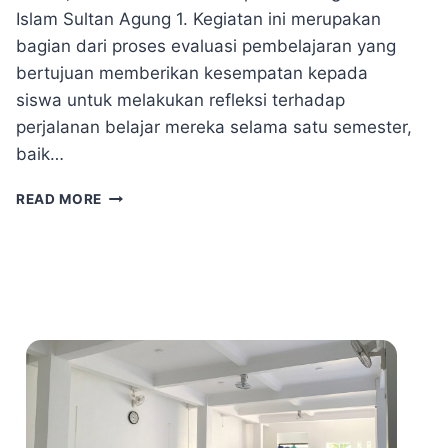
Islam Sultan Agung 1. Kegiatan ini merupakan
bagian dari proses evaluasi pembelajaran yang
bertujuan memberikan kesempatan kepada
siswa untuk melakukan refleksi terhadap
perjalanan belajar mereka selama satu semester,
baik…
S
READ MORE
T
U
D
E
N
T
L
E
D
C
O
N