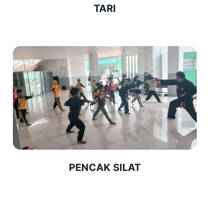
B
TARI
U
H
K
A
N
K
E
P
E
R
C
A
Y
A
A
PENCAK SILAT
N
D
I
R
I
D