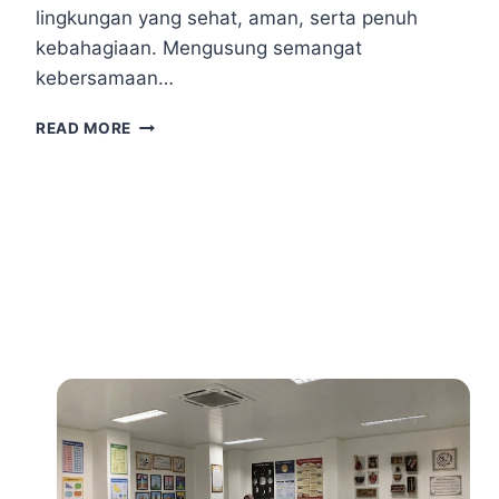
lingkungan yang sehat, aman, serta penuh
kebahagiaan. Mengusung semangat
kebersamaan…
S
READ MORE
E
M
A
R
A
K
H
A
R
I
A
N
A
K
N
A