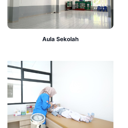
F
E
R
E
N
C
Aula Sekolah
E
S
E
M
E
S
T
E
R
I
I
S
D
I
S