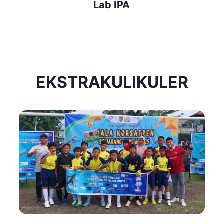
Lab IPA
N
E
W
Y
O
U
EKSTRAKULIKULER