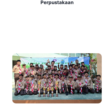
Perpustakaan
A
I
N
A
N
T
R
A
D
I
S
I
O
N
A
L