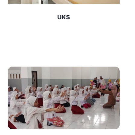
L
A
UKS
M
S
U
L
T
A
N
A
G
U
N
G
1
:
M
E
N
U
M